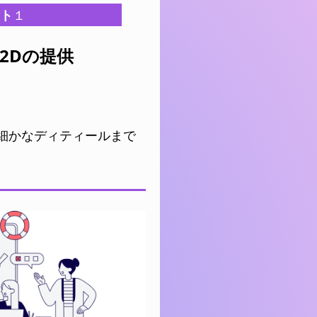
ト
１
e2Dの提供
細かなディティールまで