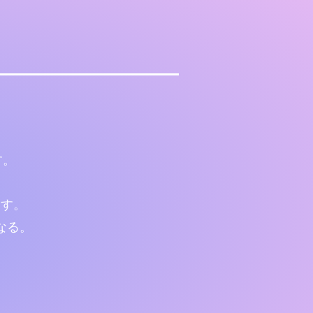
。
す。
ます。
なる。
。