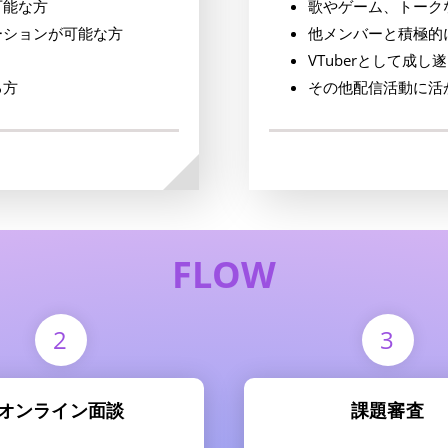
可能な方
歌やゲーム、トーク
ーションが可能な方
他メンバーと積極的
VTuberとして成
る方
その他配信活動に活
FLOW
2
3
オンライン面談
課題審査