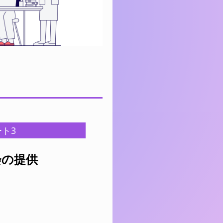
ト3
会の提供