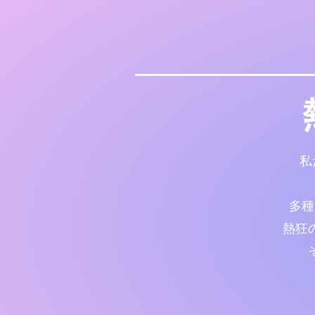
私
多種
熱狂